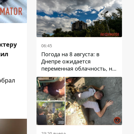
ктеру
06:45
жил
Погода на 8 августа: в
Днепре ожидается
переменная облачность, но
может пойти дождь
обрал
23:20 вчера