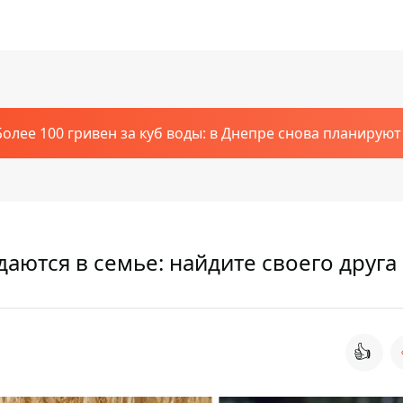
Более 100 гривен за куб воды: в Днепре снова планирую
аются в семье: найдите своего друга
👍