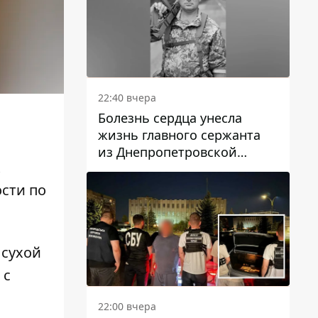
22:40 вчера
Болезнь сердца унесла
жизнь главного сержанта
из Днепропетровской
к
области Юрия Свистуна
ости по
 сухой
 с
22:00 вчера