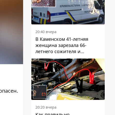
20:40 вчера
В Каменском 41-летняя
женщина зарезала 66-
летнего сожителя и
пыталась обмануть
полицейских
опасен.
20:20 вчера
ю
Как правильно