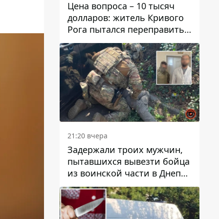
Цена вопроса – 10 тысяч
долларов: житель Кривого
Рога пытался переправить
мужчину в Словакию
21:20 вчера
Задержали троих мужчин,
пытавшихся вывезти бойца
из воинской части в Днепр
за 7 тысяч долларов: среди
них был врач