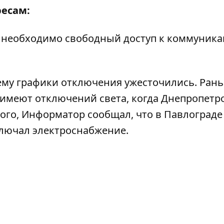
ресам:
м необходимо свободный доступ к коммуник
ему графики отключения ужесточились
. Ран
 имеют отключений света
, когда Днепропетр
того, Информатор сообщал, что в Павлограде
лючал электроснабжение
.