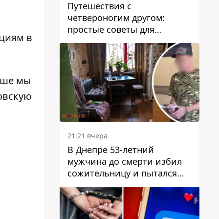
Путешествия с
четвероногим другом:
простые советы для
ациям в
поездок с животными
ьше мы
овскую
21:21 вчера
В Днепре 53-летний
мужчина до смерти избил
сожительницу и пытался
скрыть преступление:
детали