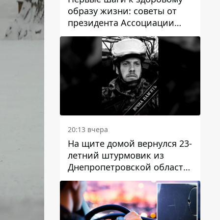
образу жизни: советы от
президента Ассоциации
диетологов Украины
20:13 вчера
На щите домой вернулся 23-
летний штурмовик из
Днепропетровской области
Богдан Бескровный