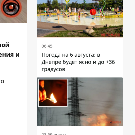
ной
06:45
ения и
Погода на 6 августа: в
Днепре будет ясно и до +36
градусов
го
23:59 вчера