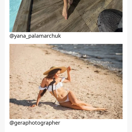
@yana_palamarchuk
@geraphotographer