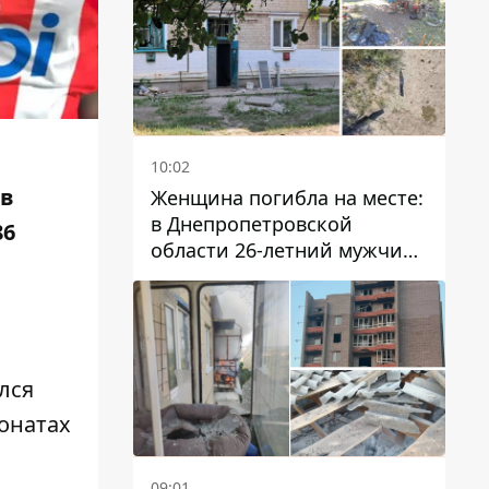
10:02
 в
Женщина погибла на месте:
в Днепропетровской
86
области 26-летний мужчина
избил трех человек
металлическим предметом
лся
ионатах
09:01