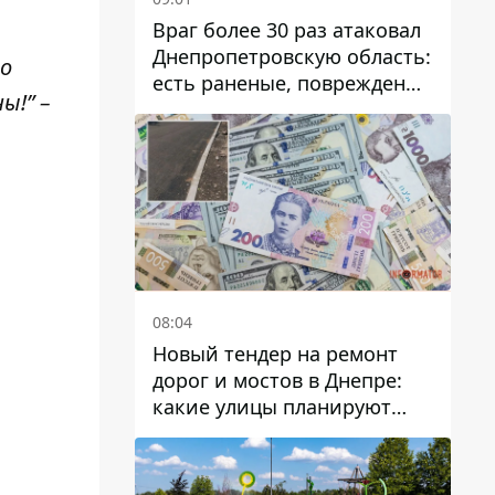
Враг более 30 раз атаковал
Днепропетровскую область:
го
есть раненые, повреждены
ы!” –
лицей, дома и предприятия
08:04
Новый тендер на ремонт
дорог и мостов в Днепре:
какие улицы планируют
обновить и сколько
десятков миллионов гривен
на это хотят потратить