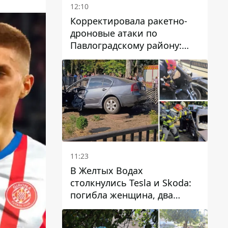
12:10
Корректировала ракетно-
дроновые атаки по
Павлоградскому району:
задержали вражескую
агентку
11:23
В Желтых Водах
столкнулись Tesla и Skoda:
погибла женщина, два
человека пострадали