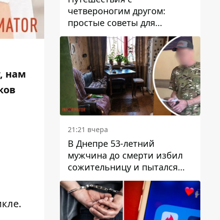
четвероногим другом:
простые советы для
поездок с животными
, нам
ков
21:21 вчера
В Днепре 53-летний
мужчина до смерти избил
сожительницу и пытался
скрыть преступление:
детали
кле.