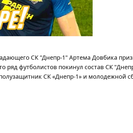
адающего СК "Днепр-1" Артема Довбика при
что ряд
футболистов покинул состав СК "Днепр
 полузащитник СК «Днепр-1» и молодежной с