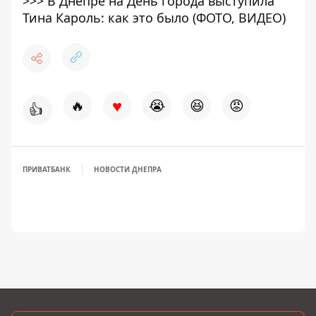
>>>
В Днепре на День города выступила
Тина Кароль: как это было (ФОТО, ВИДЕО)
♥
🔥
😭
😆
😡
👍
ПРИВАТБАНК
НОВОСТИ ДНЕПРА