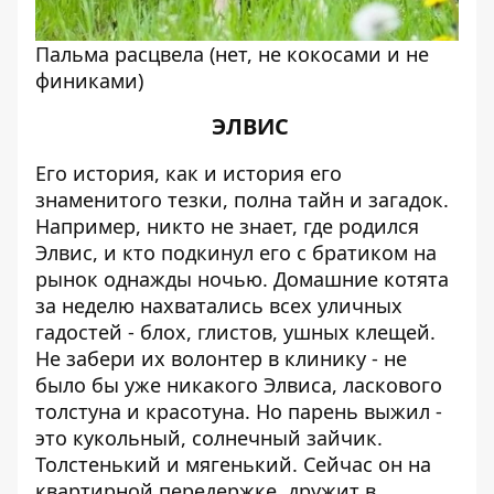
Пальма расцвела (нет, не кокосами и не
финиками)
ЭЛВИС
Его история, как и история его
знаменитого тезки, полна тайн и загадок.
Например, никто не знает, где родился
Элвис, и кто подкинул его с братиком на
рынок однажды ночью. Домашние котята
за неделю нахватались всех уличных
гадостей - блох, глистов, ушных клещей.
Не забери их волонтер в клинику - не
было бы уже никакого Элвиса, ласкового
толстуна и красотуна. Но парень выжил -
это кукольный, солнечный зайчик.
Толстенький и мягенький
. Сейчас он на
квартирной передержке, дружит в