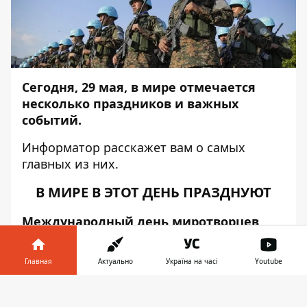
Сегодня, 29 мая, в мире отмечается
несколько праздников и важных
событий.
Информатор
расскажет вам о самых
главных из них.
В МИРЕ В ЭТОТ ДЕНЬ ПРАЗДНУЮТ
Международный день миротворцев
ООН
- эта дата призвана воздать должное
самопожертвованию и самоотверженной
Главная
Актуально
Україна на часі
Youtube
преданности миротворцев, несущих
службу по всему миру. Она знаменует
Информатор в
Скачать
собой то, что было сделано ООН в
телефоне
👉