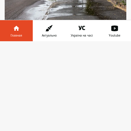
Главная
Актуально
Україна на часі
Youtube
Улицу 3-й Штурмовой Бригады заливает
сточными водами
Информатор в
Скачать
телефоне
👉