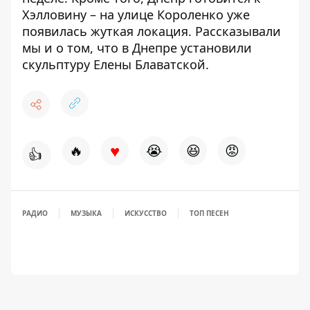
Хэлловину – на улице Короленко
уже
появилась жуткая локация
. Рассказывали
мы и о том, что в Днепре
установили
скульптуру Елены Блаватской
.
♥
🔥
😭
😆
😡
👍
РАДИО
МУЗЫКА
ИСКУССТВО
ТОП ПЕСЕН