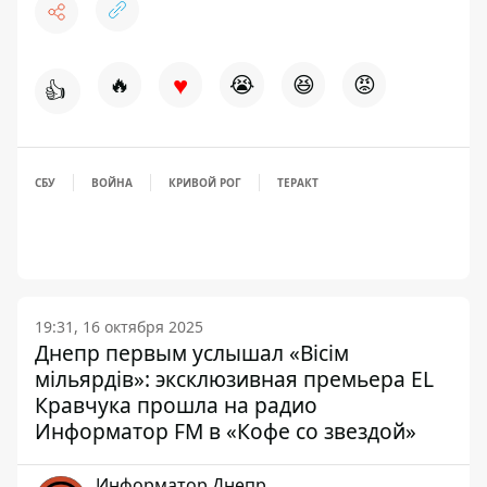
♥
🔥
😭
😆
😡
👍
СБУ
ВОЙНА
КРИВОЙ РОГ
ТЕРАКТ
19:31, 16 октября 2025
Днепр первым услышал «Вісім
мільярдів»: эксклюзивная премьера EL
Кравчука прошла на радио
Информатор FM в «Кофе со звездой»
Информатор Днепр