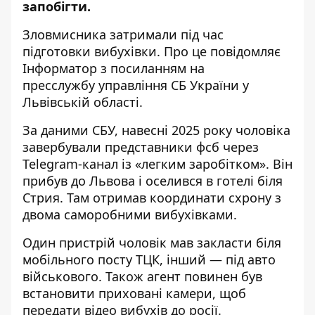
запобігти.
Зловмисника затримали під час
підготовки вибухівки. Про це повідомляє
Інформатор з посиланням
на
пресслужбу
у
правління СБ України у
Львівській області.
За даними СБУ, навесні 2025 року чоловіка
завербували представники фсб через
Telegram-канал
із «легким заробітком». Він
прибув до Львова і оселився в готелі біля
Стрия. Там отримав координати схрону з
двома саморобними вибухівками.
Один пристрій чоловік мав закласти біля
мобільного посту ТЦК, інший — під авто
військового. Також агент повинен був
встановити приховані камери, щоб
передати відео вибухів до росії.