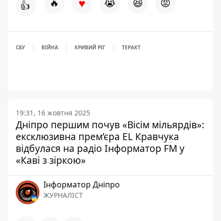
♥
🔥
😭
😆
😡
👍
СБУ
ВІЙНА
КРИВИЙ РІГ
ТЕРАКТ
19:31, 16 жовтня 2025
Дніпро першим почув «Вісім мільярдів»:
ексклюзивна прем’єра EL Кравчука
відбулася на радіо Інформатор FM у
«Каві з зіркою»
Інформатор Дніпро
ЖУРНАЛІСТ