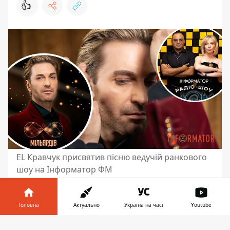
👍
EL Кравчук присвятив пісню ведучій ранкового
шоу на Інформатор ФМ
Ранок четверга, 16 жовтня, у Дніпрі
зазвучав особливо. На хвилях радіо
Головна
Актуально
Україна на часі
Youtube
Інформатор FM у ранковому шоу з
Інформатор у
Надією Павловою та Давидом