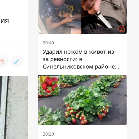
тия
20:40
Ударил ножом в живот из-
за ревности: в
Синельниковском районе
задержали 49-летнего
мужчину за убийство
20:20