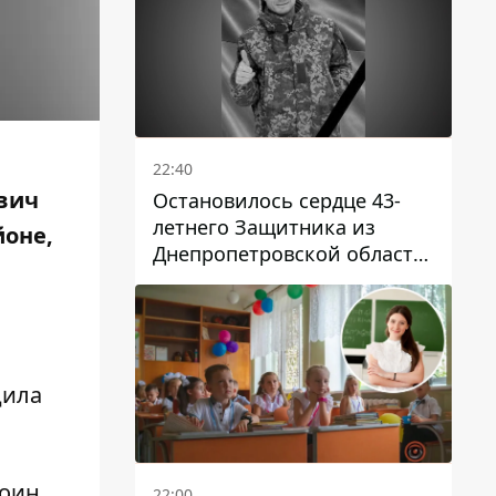
22:40
вич
Остановилось сердце 43-
летнего Защитника из
йоне,
Днепропетровской области
Евгения Зинченко
дила
воин
22:00