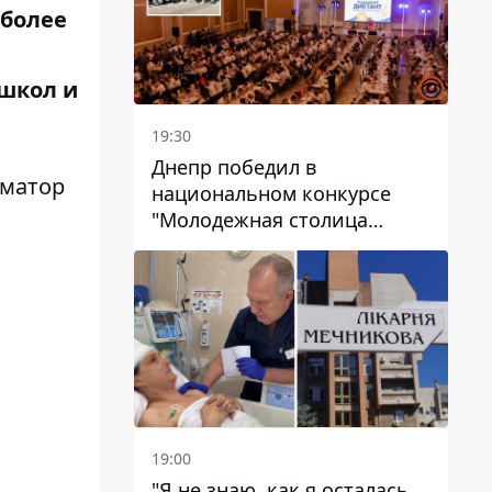
 более
 школ и
19:30
Днепр победил в
рматор
национальном конкурсе
"Молодежная столица
Украины – 2026"
19:00
"Я не знаю, как я осталась