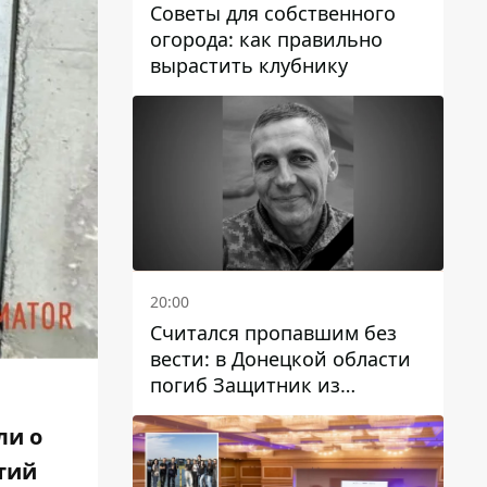
Советы для собственного
огорода: как правильно
вырастить клубнику
20:00
Считался пропавшим без
вести: в Донецкой области
погиб Защитник из
Каменского Антон
ли о
Красовский
тий