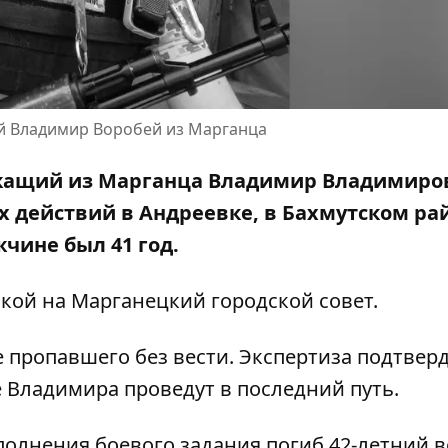
й Владимир Воробей из Марганца
ужащий из Марганца Владимир Владимиро
х действий в Андреевке, в Бахмутском ра
жчине был 41 год.
лкой на
Марганецкий городской совет
.
е пропавшего без вести. Экспертиза подтвер
е Владимира проведут в последний путь.
полнения боевого задания
погиб 42-летний 