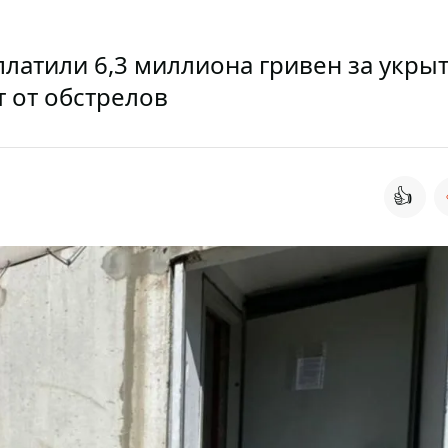
латили 6,3 миллиона гривен за укры
 от обстрелов
👍