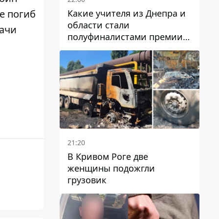
Какие учителя из Днепра и
не
погиб
области стали
дачи
полуфиналистами премии
Global Teacher Prize Ukraine
2026
21:20
В Кривом Роге две
женщины подожгли
грузовик