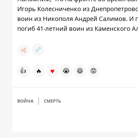
Игорь Колесниченко
из Днепропетровс
воин из Никополя Андрей Салимов
. И
погиб 41-летний воин из Каменского А
♥
👍
🔥
😭
😆
😡
ВОЙНА
СМЕРТЬ