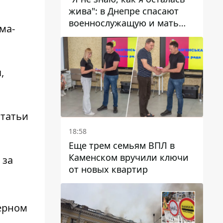
жива": в Днепре спасают
военнослужащую и мать
ма-
четверых детей, которую
ранил КАБ
,
статьи
18:58
Еще трем семьям ВПЛ в
Каменском вручили ключи
 за
от новых квартир
ерном