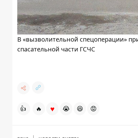
В «вызволительной спецоперации» при
спасательной части ГСЧС
♥
👍
🔥
😭
😆
😡