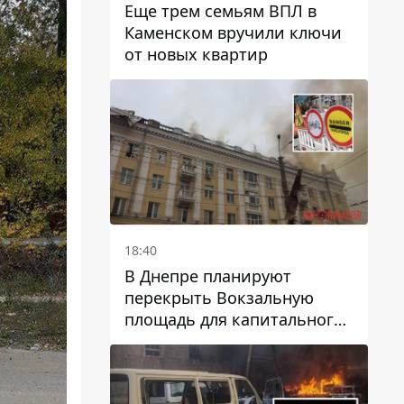
Еще трем семьям ВПЛ в
Каменском вручили ключи
от новых квартир
18:40
В Днепре планируют
перекрыть Вокзальную
площадь для капитального
ремонта дома, в который
попала вражеская ракета:
какие сроки