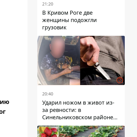
21:20
В Кривом Роге две
женщины подожгли
грузовик
20:40
нию
Ударил ножом в живот из-
за ревности: в
ог
Синельниковском районе
задержали 49-летнего
мужчину за убийство