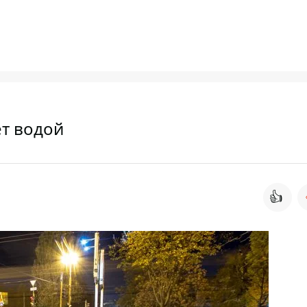
ет водой
👍