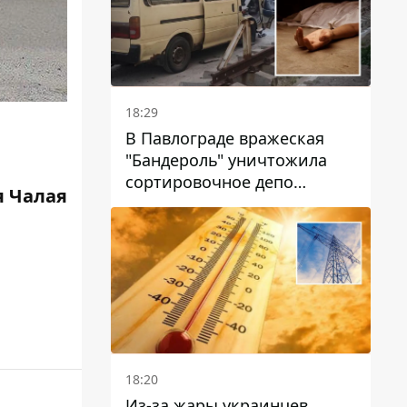
18:29
В Павлограде вражеская
"Бандероль" уничтожила
сортировочное депо
 Чалая
"Укрпошти" и убила двух
работниц
18:20
Из-за жары украинцев