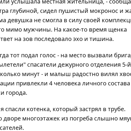
емли услышала местная жительница, - сообща
метра глубиной, сидел пушистый мокронос и 
а девушка не смогла в силу своей комплекц
го мимо мужчины. На какое-то время щенка
ответ на зов последовало эхо и тишина.
да тот подал голос - на место вызвали брига
ылетели" спасатели дежурного отделения 5-й
колько минут - и малыш радостно вилял хво
ации привлекли 4 человека личного состава
и города.
я спасли котенка, который застрял в трубе
.
о дворе многоэтажек из погреба слышно мяу
сателей.