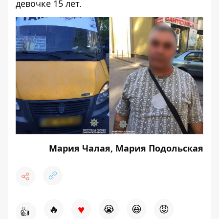
девочке 15 лет.
Мария Чалая, Мария Подольская
♥
🔥
😭
😆
😡
👍