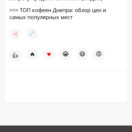
>>>
ТОП кофеен Днепра: обзор цен и
самых популярных мест
♥
🔥
😭
😆
😡
👍