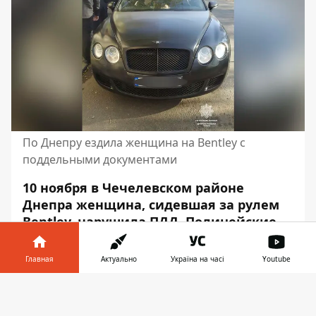
По Днепру ездила женщина на Bentley с
поддельными документами
10 ноября в Чечелевском районе
Днепра женщина, сидевшая за рулем
Bentley, нарушила ПДД. Полицейские
остановили автомобиль. Водитель
предоставила им документы.
Главная
Актуально
Україна на часі
Youtube
Информатор в
Скачать
телефоне
👉
Правоохранители заметили следы