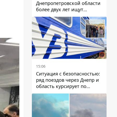
Днепропетровской области
более двух лет ищут
пропавшую женщину
15:06
Ситуация с безопасностью:
ряд поездов через Днепр и
область курсирует по
измененному маршруту, а
часть пути заменили
автобусами и электричками