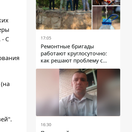
ких
теры
17:05
- С
Ремонтные бригады
работают круглосуточно:
ования
как решают проблему с
водой в Марганецкой
громаде
 (на
ей".
16:30