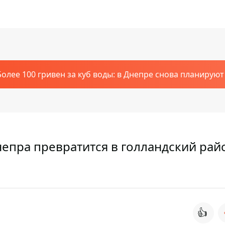
Более 100 гривен за куб воды: в Днепре снова планирую
епра превратится в голландский рай
👍