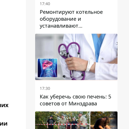
17:40
Ремонтируют котельное
оборудование и
устанавливают
генераторные установки:
как в Днепре готовятся к
отопительному сезону
17:30
Как уберечь свою печень: 5
советов от Минздрава
ших
ции