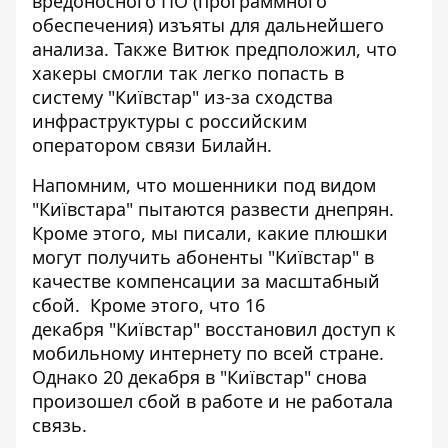
вредоносного ПО (программного
обеспечения) изъяты для дальнейшего
анализа. Также Витюк предположил, что
хакеры смогли так легко попасть в
систему "Київстар" из-за сходства
инфраструктуры с российским
оператором связи Билайн.
Напомним, что мошенники
под видом
"Київстара" пытаются развести днепрян
.
Кроме этого, мы писали, какие плюшки
могут получить абоненты
"Київстар" в
качестве компенсации за масштабный
сбой
. Кроме этого, что 16
декабря
"Київстар" восстановил доступ к
мобильному интернету
по всей стране.
Однако 20 декабря
в "Київстар" снова
произошел сбой
в работе и не работала
связь.