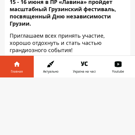
15 - 16 июня в ПР «Лавина» пройдет
масштабный Грузинский фестиваль,
посвященный Дню независимости
Грузии.
Приглашаем всех принять участие,
хорошо отдохнуть и стать частью
грандиозного события!
Билеты на сайте
Internet-bilet
.
Главная
Актуально
Україна на часі
Youtube
Стоимость: 150 - 200 грн.
Информатор в
Детям до 12 лет вход бесплатный!
Скачать
телефоне
👉
Что будет на Грузинском фестивале:
- концерт Ото Немсадзе – участника
конкурса «Евровидение-2019» от Грузии
- мощные сеты в исполнении DJ Giga