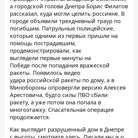
а городской голова Днепра Борис Филатов
рассказал,
куда могли целить россияне
. В
городе объявили
трехдневный траур
по
погибшим. Патрульные полицейские,
которые одними из первых пришли на
помощь пострадавшим,
продемонстрировали, как
выглядели
первые минуты на
Победе
после попадания вражеской
ракеты. Появилось
видео
удара
российской ракеты по дому, а в
Минобороны
опровергли версию Алексея
Арестовича
, будто силы ПВО сбили
ракету, а уже потом она попала в
многоэтажку. Спасательная операция
продолжается.
Как выглядит разрушенный дом в Днепре
с высоты,
смотрите здесь
. Писали мы и о