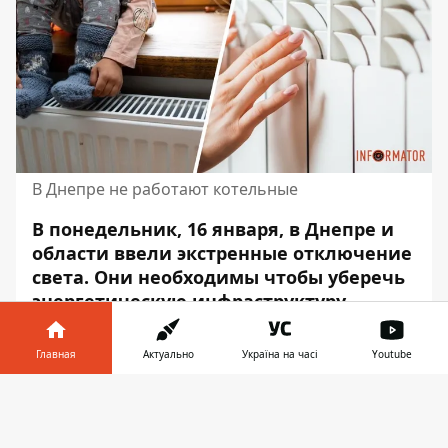
В Днепре не работают котельные
В понедельник, 16 января, в Днепре и
области ввели экстренные отключение
света. Они необходимы чтобы уберечь
энергетическую инфраструктуру,
пострадавшую из-за российских
ракетных обстрелов.
В результате
Главная
Актуально
Україна на часі
Youtube
отключение света
в Днепре не
Информатор в
работает ряд котельных и
Скачать
телефоне
👉
теплораспределительных пунктов.