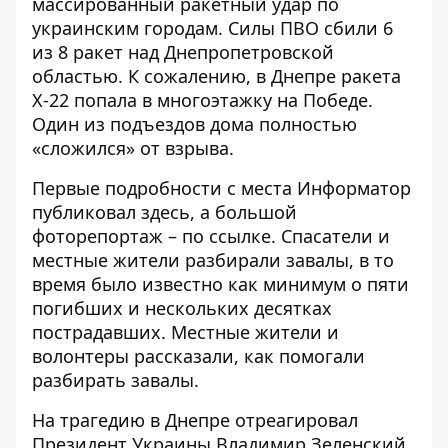
массированный ракетный удар по
украинским городам. Силы ПВО
сбили 6
из 8 ракет
над Днепропетровской
областью. К сожалению, в Днепре
ракета
Х-22
попала
в многоэтажку
на Победе.
Один из подъездов дома полностью
«сложился» от взрыва.
Первые подробности с места Информатор
публиковал
здесь
, а большой
фоторепортаж – по
ссылке
. Спасатели и
местные жители
разбирали завалы
, в то
время было известно как минимум о пяти
погибших и нескольких десятках
пострадавших.
Местные жители и
волонтеры рассказали
, как помогали
разбирать завалы.
На трагедию в Днепре отреагировал
Президент Украины
Владимир Зеленский
,