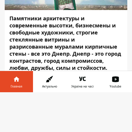
Памятники архитектуры и
современные высотки, бизнесмены и
свободные художники, строгие
стеклянные витрины и
разрисованные муралами кирпичные
стены - все это Днепр. Днепр - это город
контрастов, город компромиссов,
любви, дружбы, силы и стойкости.
Поэтому и мэр у нас должен быть
особенным.
Главная
Актуально
Україна на часі
Youtube
7 марта у мэра Днепра Бориса Филатова
Информатор в
День рождения.
Информатор
желает
Скачать
телефоне
👉
городскому голове стойкости, терпения,
покорения новых вершин и бесконечной
любви своего города и к своему городу. А
мы представляем вам такого разного