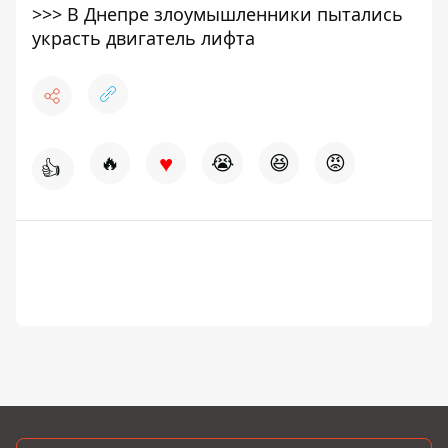
>>>
В Днепре злоумышленники пытались
украсть двигатель лифта
♥
🔥
😭
😆
😡
👍