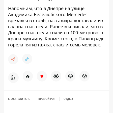
Напомним, что
в Днепре на улице
Академика Белелюбского Mercedes
врезался в столб, пассажира доставали из
салона спасатели
. Ранее мы писали, что
в
Днепре спасатели сняли со 100-метрового
крана мужчину
. Кроме этого,
в Павлограде
горела пятиэтажка, спасли семь человек
.
♥
🔥
😭
😆
😡
👍
СПАСАТЕЛИ ГСЧС
КРИВОЙ РОГ
ОТДЫХ