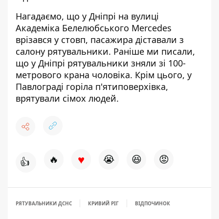
Нагадаємо, що
у Дніпрі на вулиці
Академіка Белелюбського Mercedes
врізався у стовп, пасажира діставали з
салону рятувальники
. Раніше ми писали,
що
у Дніпрі рятувальники зняли зі 100-
метрового крана чоловіка
. Крім цього,
у
Павлограді горіла п'ятиповерхівка,
врятували сімох людей
.
♥
🔥
😭
😆
😡
👍
РЯТУВАЛЬНИКИ ДСНС
КРИВИЙ РІГ
ВІДПОЧИНОК