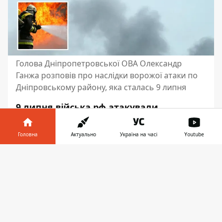
Голова Дніпропетровської ОВА Олександр
Ганжа розповів про наслідки ворожої атаки по
Дніпровському району, яка сталась 9 липня
9 липня війська рф
атакували
Дніпровський район
. Сталося займання
на території приватного
Головна
Актуально
Україна на часі
Youtube
домоволодіння. Люди не постраждали.
Інформатор у
Завантажити
Про це повідомляє Інформатор з
телефоні
👉
посиланням на
пост Олександра Ганжі,
голови Дніпропетровської ОВА
.
Нагадаємо, раніше ми писали, що
у Дніпрі
9 липня чули вибух
. Також читайте,