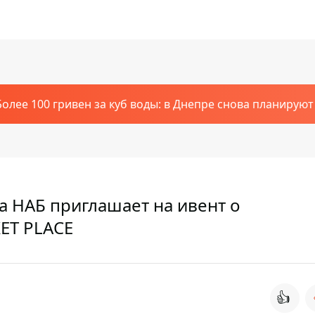
Более 100 гривен за куб воды: в Днепре снова планирую
 НАБ приглашает на ивент о
ET PLACE
👍