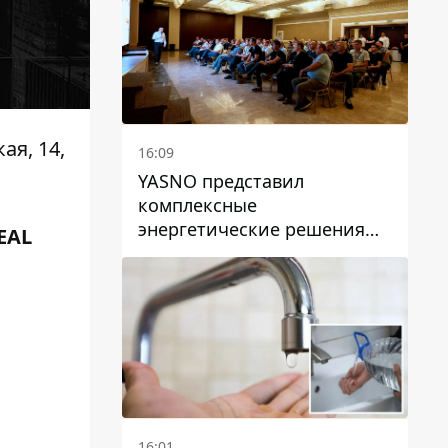
ая, 14,
16:09
YASNO представил
комплексные
энергетические решения
EAL
для бизнеса в Днепре
16:01