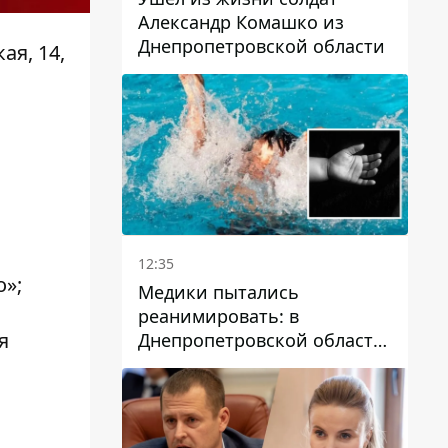
Александр Комашко из
Днепропетровской области
ая, 14,
12:35
»;
Медики пытались
реанимировать: в
я
Днепропетровской области
двухлетний мальчик утонул
в бассейне