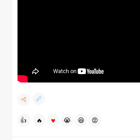
♥
👍
🔥
😭
😆
😡