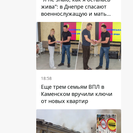
жива": в Днепре спасают
военнослужащую и мать
четверых детей, которую
ранил КАБ
18:58
Еще трем семьям ВПЛ в
Каменском вручили ключи
от новых квартир