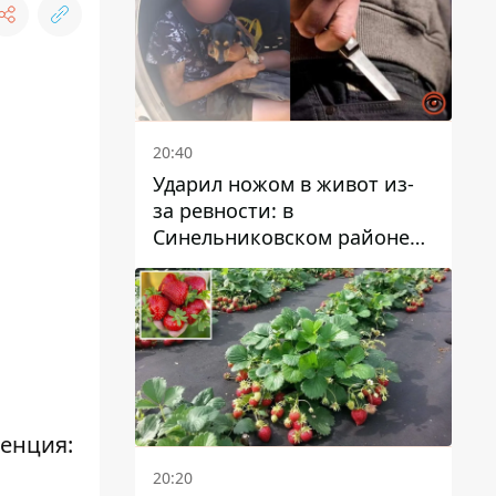
20:40
Ударил ножом в живот из-
за ревности: в
Синельниковском районе
задержали 49-летнего
мужчину за убийство
ренция:
20:20