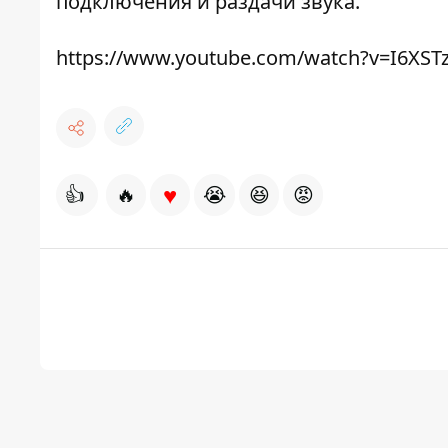
подключения и раздачи звука.
https://www.youtube.com/watch?v=I6XST
♥
👍
🔥
😭
😆
😡