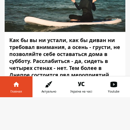
Как бы вы ни устали, как бы диван ни
требовал внимания, а осень - грусти, не
позволяйте себе оставаться дома в
субботу. Расслабиться - да, сидеть в
четырех стенах - нет. Тем более в
Днепре состоится ряд мероприятий,
достойных вашего внимания.
Главная
Актуально
Україна на часі
Youtube
Есть возможность и отдохнуть, и узнать
много нового, и провести время активно,
Информатор в
Скачать
и остаться наедине с природой.
телефоне
👉
Информатор
знает, как провести субботу
результативно и незабываемо. Просим
вас не забывать о мерах безопасности в