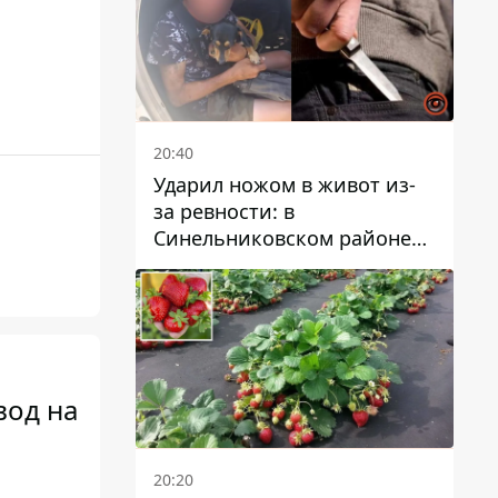
20:40
Ударил ножом в живот из-
за ревности: в
Синельниковском районе
задержали 49-летнего
мужчину за убийство
вод на
20:20