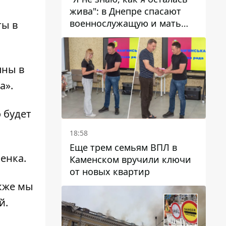
жива": в Днепре спасают
военнослужащую и мать
ты в
четверых детей, которую
ранил КАБ
пны в
а».
 будет
18:58
Еще трем семьям ВПЛ в
енка.
Каменском вручили ключи
от новых квартир
кже мы
й.