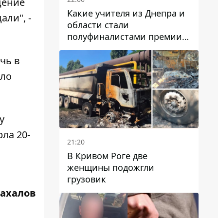
дение
Какие учителя из Днепра и
ли", -
области стали
полуфиналистами премии
Global Teacher Prize Ukraine
2026
чь в
сло
у
рла
20-
21:20
В Кривом Роге две
женщины подожгли
грузовик
Жахалов