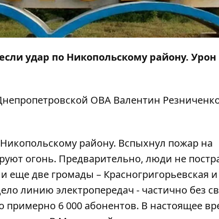
несли удар по Никопольскому району. Урон
Днепропетровской ОВА Валентин Резниченко,
 Никопольскому району. Вспыхнул пожар на
руют огонь. Предварительно, люди не постр
и еще две громады – Красногригорьевская и
ело линию электропередач - частично без св
то примерно 6 000 абонентов. В настоящее вр