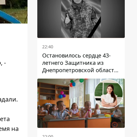
22:40
Остановилось сердце 43-
 -
летнего Защитника из
Днепропетровской области
Евгения Зинченко
адали.
ета
емя на
22:00