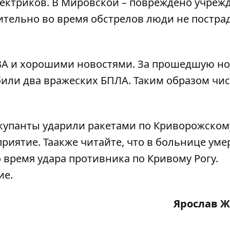
ектриков. В Мировской – повреждено учреж
тельно во время обстрелов люди не пострада
ВА и хорошими новостями. За прошедшую но
били два вражеских БПЛА. Таким образом чи
купанты ударили ракетами по Криворожском
риятие. Таакже читайте, что в больнице
уме
о время удара противника по Кривому Рогу.
ие
.
Ярослав 