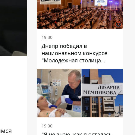
19:30
Днепр победил в
национальном конкурсе
"Молодежная столица
Украины – 2026"
19:00
имся
"Я не знаю, как я осталась