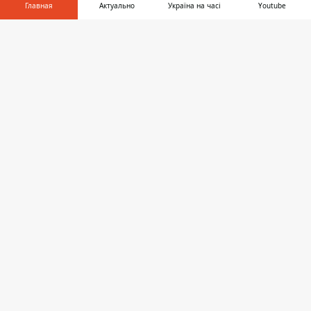
Главная
Актуально
Україна на часі
Youtube
Дария Калиновская
Информатор в
Скачать
телефоне
👉
♥
🔥
😭
😆
😡
👍
НОВОСТИ ДНЕПРА