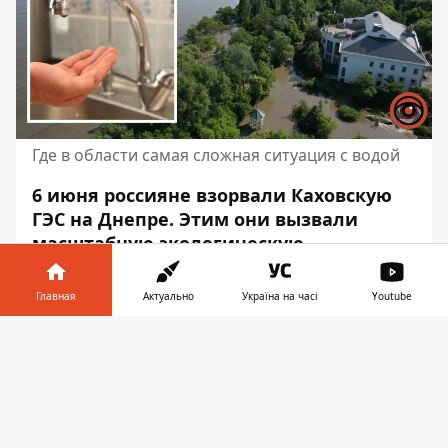
Где в области самая сложная ситуация с водой
6 июня россияне взорвали Каховскую
ГЭС на Днепре. Этим они вызвали
масштабную экологическую
катастрофу и подтопление большого
количества украинских земель. Также
Главная
Актуально
Україна на часі
Youtube
возникли проблемы с водоснабжением
Информатор в
сотен тысяч людей в Херсонской,
Скачать
телефоне
👉
Николаевской, Запорожской и
Днепропетровской областях.
Относительно ситуации с водой в регионе