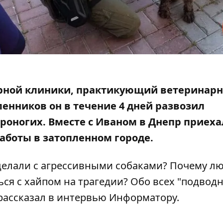
арной клиники, практикующий ветеринар
енников он в течение 4 дней развозил
ероногих. Вместе с Иваном в Днепр приех
работы в затопленном городе.
делали с агрессивными собаками? Почему л
ься с хайпом на трагедии? Обо всех "подвод
 рассказал в интервью Информатору.