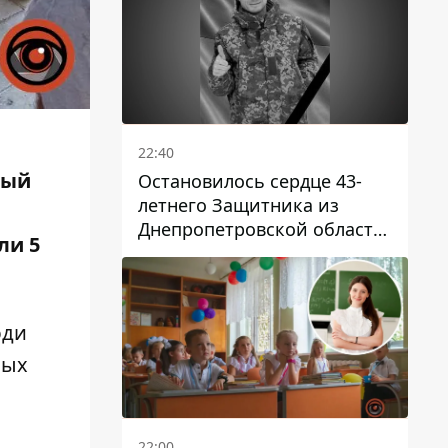
22:40
ный
Остановилось сердце 43-
летнего Защитника из
Днепропетровской области
али
5
Евгения Зинченко
юди
ных
22:00