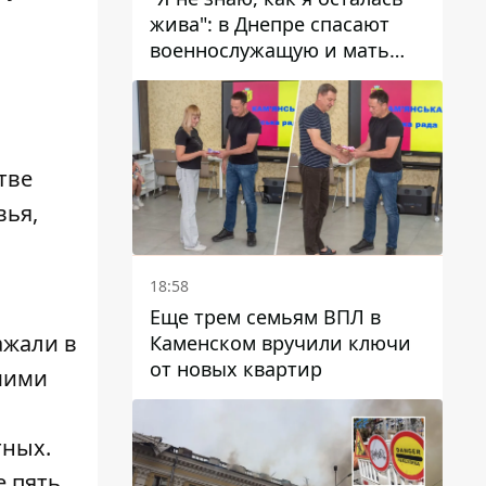
жива": в Днепре спасают
военнослужащую и мать
четверых детей, которую
ранил КАБ
тве
вья,
18:58
Еще трем семьям ВПЛ в
ажали в
Каменском вручили ключи
от новых квартир
шими
тных.
е пять