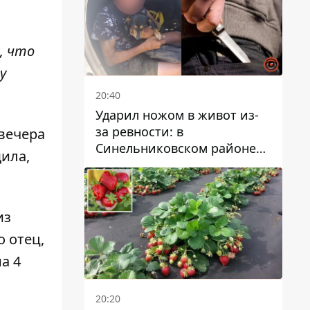
, что
у
20:40
Ударил ножом в живот из-
за ревности: в
 вечера
Синельниковском районе
ила,
задержали 49-летнего
мужчину за убийство
из
о отец,
а 4
20:20