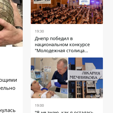
19:30
Днепр победил в
национальном конкурсе
"Молодежная столица
Украины – 2026"
ающими
тельно
19:00
нулась
"Я не знаю, как я осталась