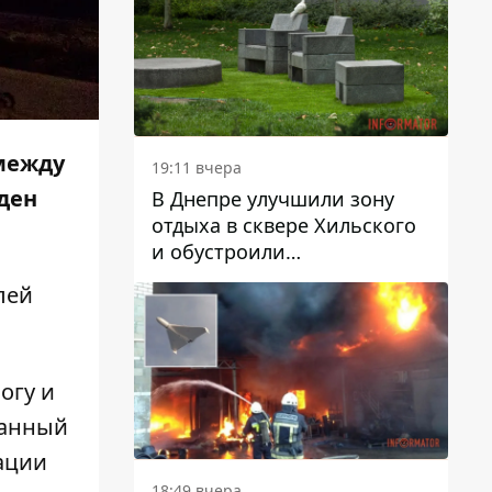
 между
19:11 вчера
ден
В Днепре улучшили зону
отдыха в сквере Хильского
и обустроили
искусственный газон
лей
огу и
данный
ации
18:49 вчера