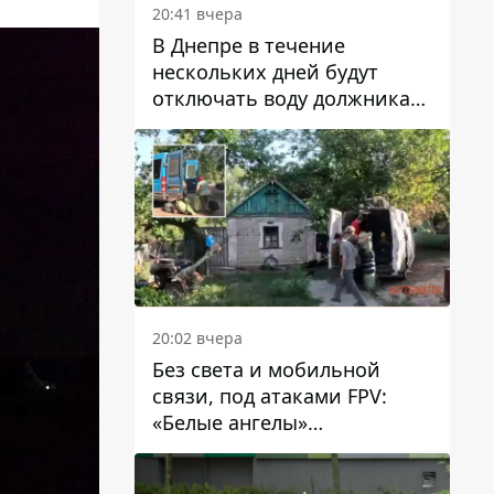
20:41 вчера
В Днепре в течение
нескольких дней будут
отключать воду должникам
в Самарском районе: адреса
20:02 вчера
Без света и мобильной
связи, под атаками FPV:
«Белые ангелы»
эвакуировали людей из
Межевой громады