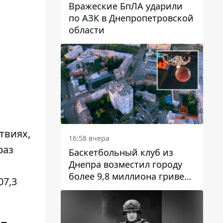
Вражеские БпЛА ударили
по АЗК в Днепропетровской
области
твиях,
16:58 вчера
раз
Баскетбольный клуб из
Днепра возместил городу
более 9,8 миллиона гривен
07,3
долга