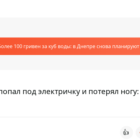
Более 100 гривен за куб воды: в Днепре снова планирую
опал под электричку и потерял ногу:
👍