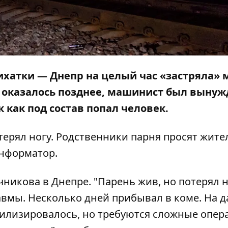
ихатки — Днепр на целый час «застряла»
к оказалось позднее, машинист был вынуж
к как
под состав попал человек
.
ерял ногу. Родственники парня просят жите
нформатор
.
никова в Днепре. "Парень жив, но потерял н
вмы. Несколько дней прибывал в коме. На 
абилизировалось, но требуются сложные опер