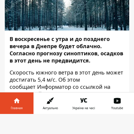
В воскресенье с утра и до позднего
вечера в Днепре будет облачно.
Согласно прогнозу синоптиков, осадков
в этот день не предвидится.
Скорость южного ветра в этот день может
достигать 5,4 м/с. Об этом
сообщает
Информатор
со ссылкой на
Украинский гидрометцентр.
По прогнозам синоптиков, в 8:00
Главная
Актуально
Україна на часі
Youtube
температура воздуха поднимется до 1
градуса тепла, днем будет колебаться в
Информатор в
Скачать
пределах от 3 до 7 градусов выше нуля.
телефоне
👉