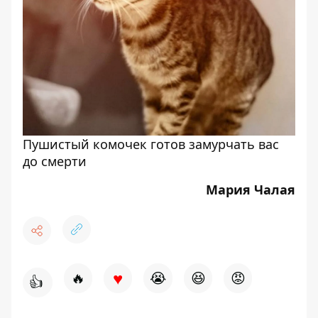
Пушистый комочек готов замурчать вас
до смерти
Мария Чалая
♥
🔥
😭
😆
😡
👍