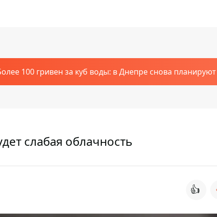
Более 100 гривен за куб воды: в Днепре снова планирую
удет слабая облачность
👍