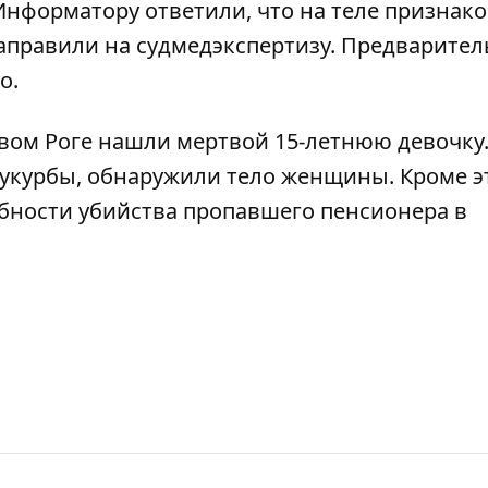
Информатору ответили, что на теле признак
направили на судмедэкспертизу. Предварител
о.
вом Роге нашли мертвой 15-летнюю девочку
Кукурбы, обнаружили тело женщины
. Кроме э
бности убийства
пропавшего пенсионера в