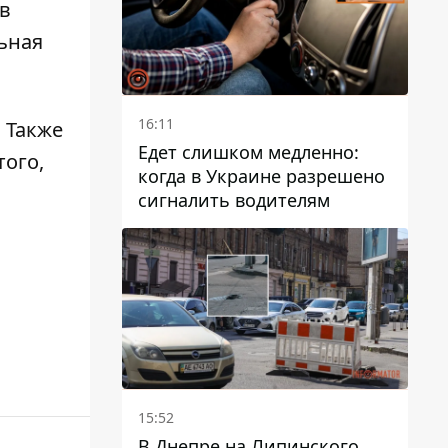
ов
ьная
16:11
. Также
Едет слишком медленно:
того,
когда в Украине разрешено
сигналить водителям
15:52
В Днепре на Липинского