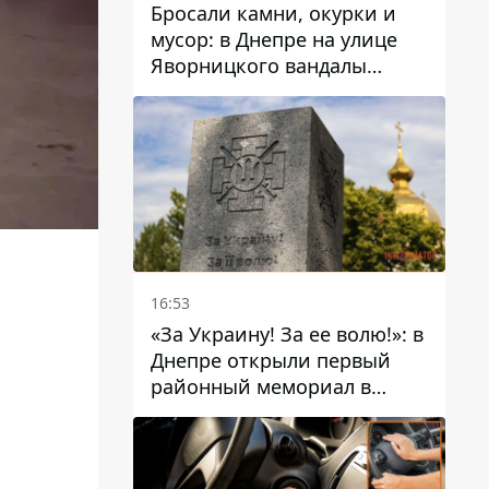
Бросали камни, окурки и
мусор: в Днепре на улице
Яворницкого вандалы
повредили питьевые
фонтаны
16:53
«За Украину! За ее волю!»: в
Днепре открыли первый
районный мемориал в
честь погибших
Защитников