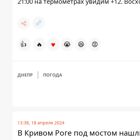
21:00 на термометрах увидим +12. Восход
♥
👍
🔥
😭
😆
😡
ДНЕПР
ПОГОДА
13:38, 18 апреля 2024
В Кривом Роге под мостом наш