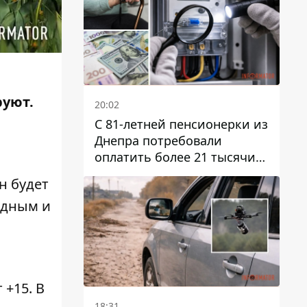
руют.
20:02
С 81-летней пенсионерки из
Днепра потребовали
оплатить более 21 тысячи
гривен за "вмешательство в
н будет
работу счетчика"
адным и
 +15. В
18:31