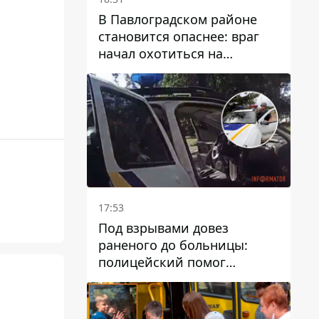
В Павлоградском районе
становится опаснее: враг
начал охотиться на
гражданский и военный
транспорт
17:53
Под взрывами довез
раненого до больницы:
полицейский помог
пострадавшему после атаки
на Каменский район