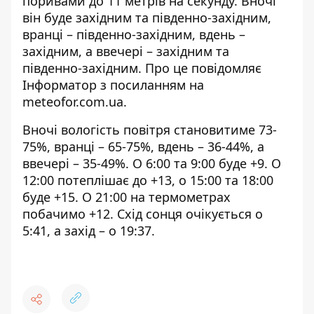
поривами до 11 метрів на секунду. Вночі
він буде західним та південно-західним,
вранці – південно-західним, вдень –
західним, а ввечері – західним та
південно-західним. Про це повідомляє
Інформатор з посиланням на
meteofor.com.ua
.
Вночі вологість повітря становитиме 73-
75%, вранці – 65-75%, вдень – 36-44%, а
ввечері – 35-49%. О 6:00 та 9:00 буде +9. О
12:00 потеплішає до +13, о 15:00 та 18:00
буде +15. О 21:00 на термометрах
побачимо +12. Схід сонця очікується о
5:41, а захід – о 19:37.