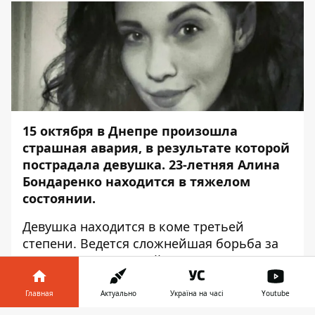
15 октября в Днепре произошла
страшная авария, в результате которой
пострадала девушка. 23-летняя Алина
Бондаренко находится в тяжелом
состоянии.
Девушка находится в коме третьей
степени. Ведется сложнейшая борьба за
жизнь. Пострадавшей провели операции
по зашиванию печени, мочевого пузыря,
удалили селезенку. В анамнезе травма
Главная
Актуально
Україна на часі
Youtube
легких, ушиб головного мозга третьей