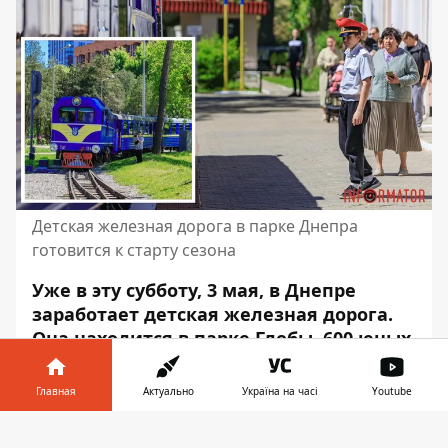
Детская железная дорога в парке Днепра
готовится к старту сезона
Уже в эту субботу, 3 мая, в Днепре
заработает детская железная дорога.
Она находится в парке Глобы. 600 юных
железнодорожников будут проходить
на ней летнюю производственную
Главная
Актуально
Україна на часі
Youtube
практику.
Информатор в
Скачать