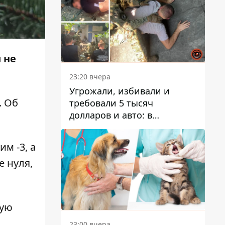
 не
23:20 вчера
Угрожали, избивали и
. Об
требовали 5 тысяч
долларов и авто: в
Павлограде задержали двух
мужчин
м -3, а
е нуля,
кую
23:00 вчера