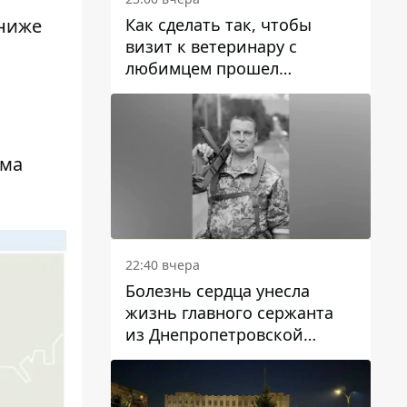
Как сделать так, чтобы
 ниже
визит к ветеринару с
любимцем прошел
спокойно: простые советы
има
22:40 вчера
Болезнь сердца унесла
жизнь главного сержанта
из Днепропетровской
области Юрия Свистуна