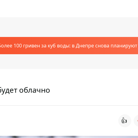
Более 100 гривен за куб воды: в Днепре снова планирую
будет облачно
👍