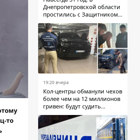
Днепропетровской области
простились с Защитником
Александром Репиным
19:20 вчера
Кол-центры обманули чехов
более чем на 12 миллионов
гривен: будут судить
потому
днепрянина,
ц-то
организовавшего
транснациональную
ь
преступную организацию