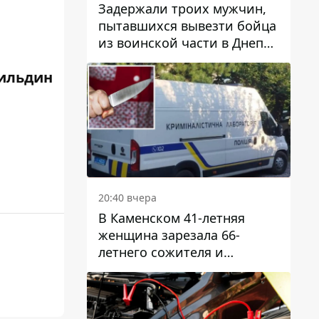
Задержали троих мужчин,
пытавшихся вывезти бойца
из воинской части в Днепр
за 7 тысяч долларов: среди
ильдин
них был врач
20:40 вчера
В Каменском 41-летняя
женщина зарезала 66-
летнего сожителя и
пыталась обмануть
полицейских