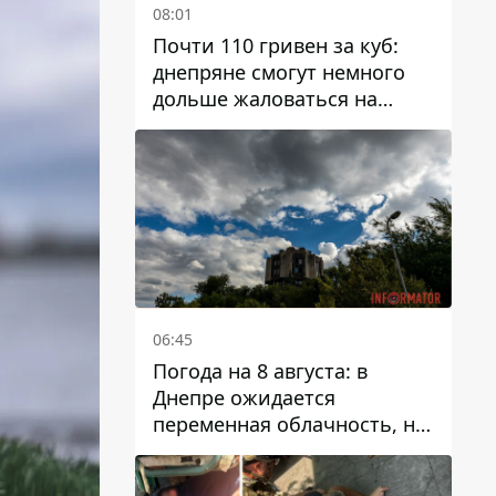
08:01
Почти 110 гривен за куб:
днепряне смогут немного
дольше жаловаться на
запланированные тарифы
на воду на 2027 год
06:45
Погода на 8 августа: в
Днепре ожидается
переменная облачность, но
может пойти дождь