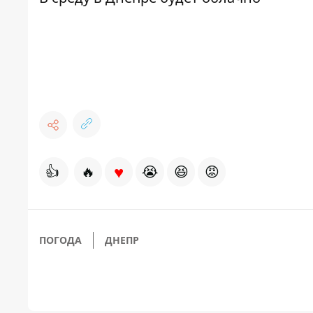
♥
👍
🔥
😭
😆
😡
ПОГОДА
ДНЕПР