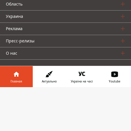
Область
Украина
Реклама
Пресс-релизы
О нас
Главная
Актуально
Україна на часі
Youtube
Информатор в
Информатор проекты
Скачать
телефоне
👉
Информатор
Информатор
Информатор
Украина
Киев
Авто
© 2016-2026 Informator