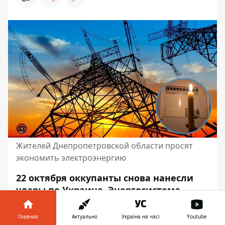
Жителей Днепропетровской области просят
экономить электроэнергию
22 октября оккупанты снова нанесли
удары по Украине. Энергосистема
страны не выдерживает нагрузки
после них. В Днепропетровской
Главная
Актуально
Україна на часі
Youtube