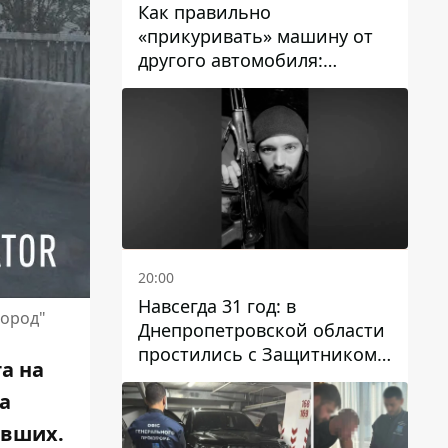
Как правильно
«прикуривать» машину от
другого автомобиля:
инструкция для водителей
20:00
Навсегда 31 год: в
город"
Днепропетровской области
простились с Защитником
а на
Александром Репиным
за
авших.