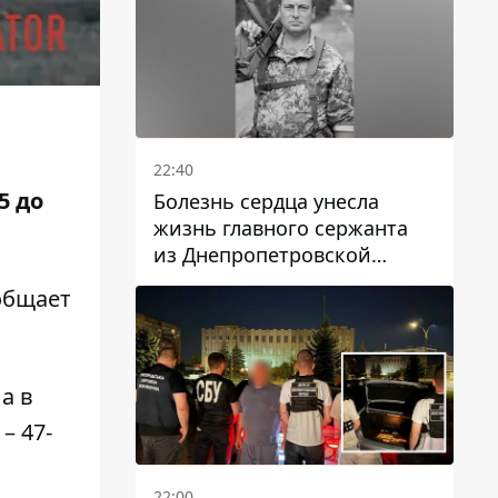
22:40
5 до
Болезнь сердца унесла
жизнь главного сержанта
из Днепропетровской
области Юрия Свистуна
ообщает
 а в
– 47-
22:00