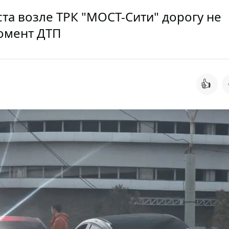
ста возле ТРК "МОСТ-Сити" дорогу не
момент ДТП
👍