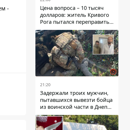
Цена вопроса – 10 тысяч
 ​​-
долларов: житель Кривого
Рога пытался переправить
мужчину в Словакию
21:20
Задержали троих мужчин,
пытавшихся вывезти бойца
из воинской части в Днепр
за 7 тысяч долларов: среди
них был врач