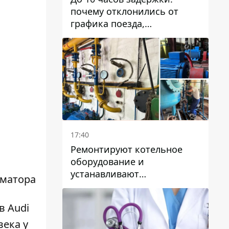
почему отклонились от
графика поезда,
курсирующие через Днепр
и область
17:40
Ремонтируют котельное
оборудование и
устанавливают
рматора
генераторные установки:
как в Днепре готовятся к
в Audi
отопительному сезону
века
у