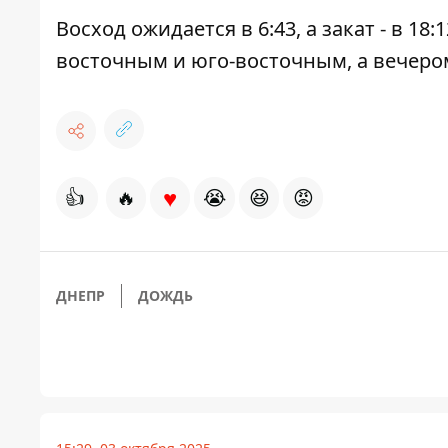
Восход ожидается в 6:43, а закат - в 18:
восточным и юго-восточным, а вечеро
♥
👍
🔥
😭
😆
😡
ДНЕПР
ДОЖДЬ