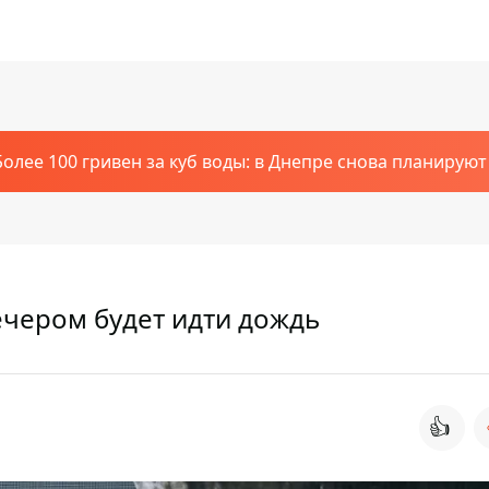
Более 100 гривен за куб воды: в Днепре снова планирую
вечером будет идти дождь
👍