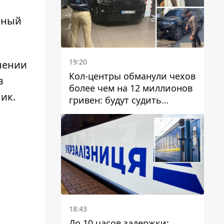
нный
19:20
влении
Кол-центры обманули чехов
в
более чем на 12 миллионов
ик.
гривен: будут судить
днепрянина,
организовавшего
транснациональную
преступную организацию
18:43
До 10 часов задержки: