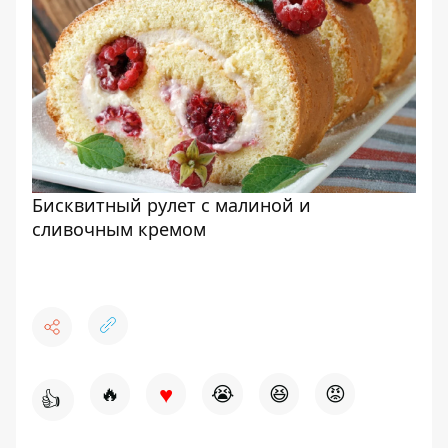
Бисквитный рулет с малиной и
сливочным кремом
♥
🔥
😭
😆
😡
👍