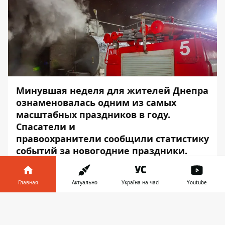
Минувшая неделя для жителей Днепра
ознаменовалась одним из самых
масштабных праздников в году.
Спасатели и
правоохранители сообщили статистику
событий за новогодние праздники.
О том, как прошла минувшая неделя, в
медиацентре
Информатора
рассказали
Главная
Актуально
Україна на часі
Youtube
Дарья Гречищева — пресс-секретарь ГУ
Информатор в
ГСЧС в Днепропетровской области, и Алла
Скачать
телефоне
👉
Малиновская-Поправка — старший