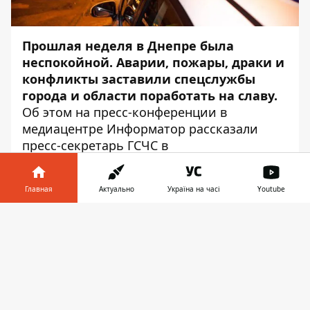
Прошлая неделя в Днепре была
неспокойной. Аварии, пожары, драки и
конфликты заставили спецслужбы
города и области поработать на славу.
Об этом на пресс-конференции в
медиацентре
Информатор
рассказали
пресс-секретарь ГСЧС в
Днепропетровской области Дарья
Гречищева и капрал полиции Екатерина
Главная
Актуально
Україна на часі
Youtube
Метельская.
Информатор в
ИТОГИ НЕДЕЛИ ОТ СПАСАТЕЛЕЙ
Скачать
телефоне
👉
За неделю было 256 выездов. В регионе
было 83 пожара, 43 из которых — в жилых
домах. Спасли 41 человека, в том числе
троих детей. На прошлой неделе 2