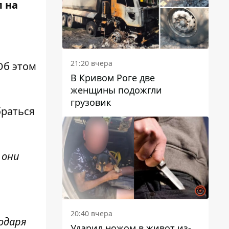
л на
21:20 вчера
Об этом
В Кривом Роге две
женщины подожгли
грузовик
браться
 они
20:40 вчера
одаря
Ударил ножом в живот из-