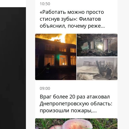
10:50
«Работать можно просто
стиснув зубы»: Филатов
объяснил, почему реже
пишет в соцсетях и
раскритиковал медийность
чиновников
09:00
Враг более 20 раз атаковал
Днепропетровскую область:
произошли пожары,
повреждены дома,
инфраструктура и авто