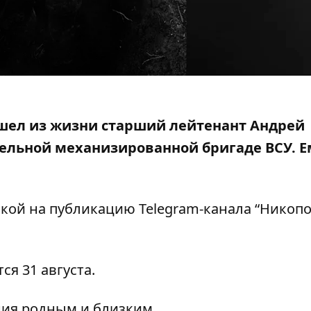
 ушел из жизни старший лейтенант Андрей
тдельной механизированной бригаде ВСУ
. 
лкой на
публикацию Telegram-канала “Никопо
я 31 августа.
ния родным и близким.