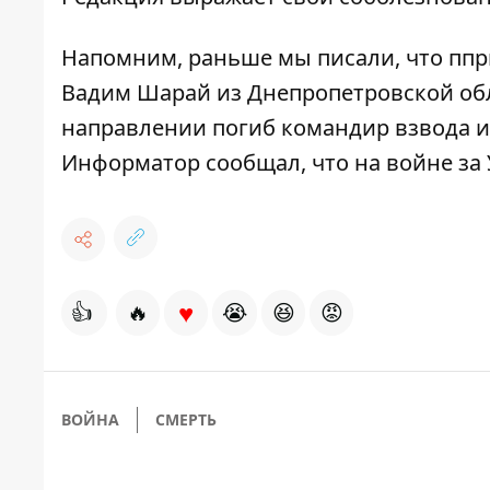
Напомним, раньше мы писали, что
п
пр
Вадим Шарай из Днепропетровской об
направлении
погиб командир взвода 
Информатор сообщал, что
на войне за
♥
👍
🔥
😭
😆
😡
ВОЙНА
СМЕРТЬ