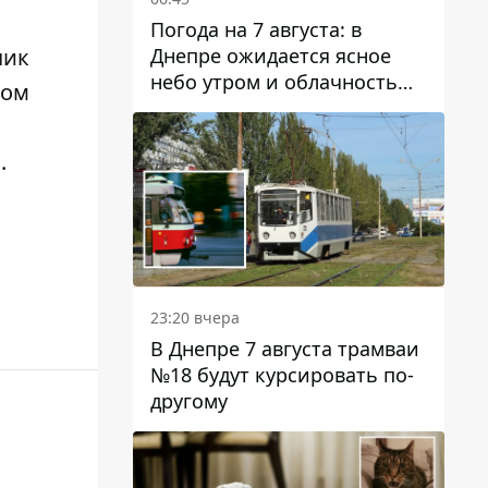
Погода на 7 августа: в
Днепре ожидается ясное
чик
небо утром и облачность
ком
после обеда
о
.
23:20 вчера
В Днепре 7 августа трамваи
№18 будут курсировать по-
другому