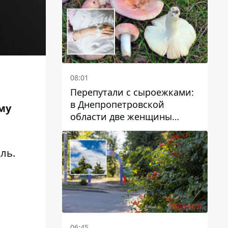
08:01
Перепутали с сыроежками:
в Днепропетровской
Ему
области две женщины
отравились грибами
ль.
06:45