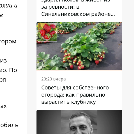
рхии и
за ревности: в
Синельниковском районе
е
задержали 49-летнего
мужчину за убийство
тором
 из
ео
. По
ря
20:20 вчера
Советы для собственного
огорода: как правильно
вырастить клубнику
рах
мобиль