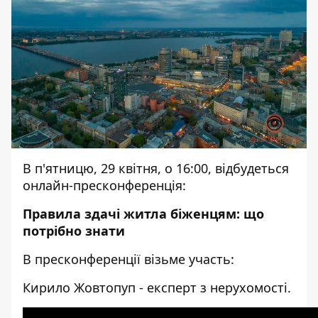
В п'ятницю, 29 квітня, о 16:00, відбудеться
онлайн-пресконференція:
Правила здачі житла біженцям: що
потрібно знати
В пресконференції візьме участь:
Кирило Жовтопуп - експерт з нерухомості.