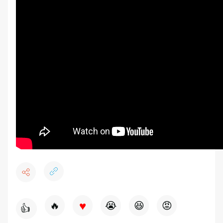
♥
🔥
😭
😆
😡
👍