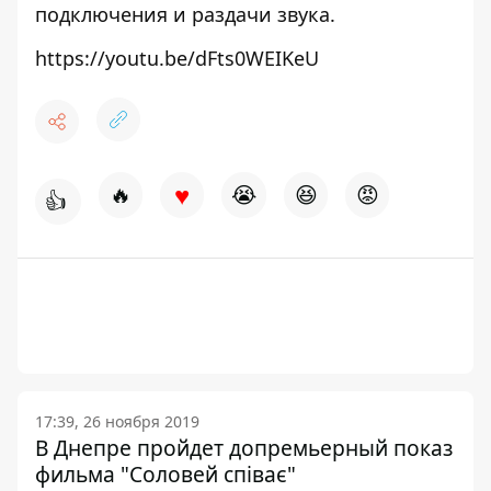
подключения и раздачи звука.
https://youtu.be/dFts0WEIKeU
♥
🔥
😭
😆
😡
👍
17:39, 26 ноября 2019
В Днепре пройдет допремьерный показ
фильма "Соловей співає"