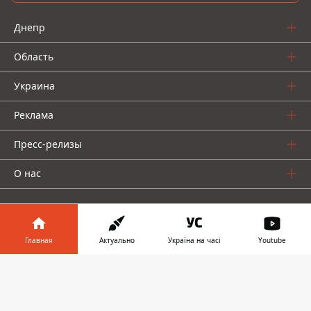
Днепр
Область
Украина
Реклама
Пресс-релизы
О нас
Главная
Актуально
Україна на часі
Youtube
Информатор в
Информатор проекты
Скачать
телефоне
👉
Информатор
Информатор
Информатор