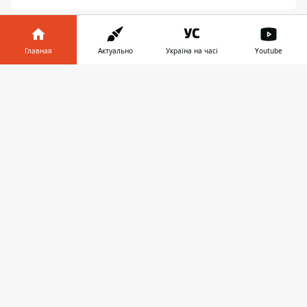
Главная
Актуально
Україна на часі
Youtube
Информатор в
Скачать
телефоне
👉
ПРЕДЛОЖИТЬ НОВОСТЬ
Днепр
Область
Украина
Реклама
Пресс-релизы
О нас