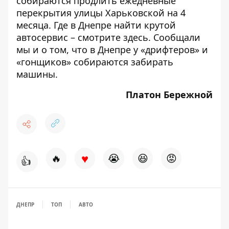
собираются продлить
ежедневные
перекрытия улицы Харьковской на 4
месяца. Где в Днепре найти крутой
автосервис – смотрите
здесь
. Сообщали
мы и о том, что в Днепре у «дрифтеров» и
«гонщиков» собираются
забирать
машины
.
Платон Бережной
♥
🔥
😭
😆
😡
👍
ДНЕПР
ТОП
АВТО