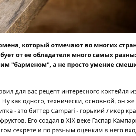
рмена, который отмечают во многих стра
ебует от ее обладателя много самых разны
щим "барменом", а не просто умение смеш
вил для вас рецепт интересного коктейля и
 Ну как одного, технически, основной, он же
ка - это биттер Campari - горький ликер кр
руктов. Его создал в XIX веке Гаспар Кампар
гом секрете и по разным оценкам в него вхо