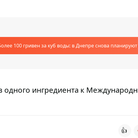
Более 100 гривен за куб воды: в Днепре снова планирую
из одного ингредиента к Международ
👍