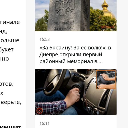
игинале
нд,
 больше
16:53
«За Украину! За ее волю!»: в
букет
Днепре открыли первый
нно
районный мемориал в
честь погибших
Защитников
отов.
их
оверьте,
16:11
Чимшит