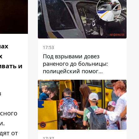
нах
17:53
х
Под взрывами довез
раненого до больницы:
ивать и
полицейский помог
пострадавшему после атаки
на Каменский район
з
асного
и.
дят от
17:37