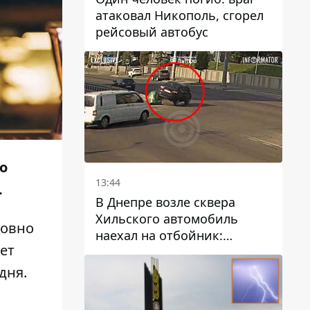
атаковал Никополь, сгорел
рейсовый автобус
о
13:44
.
В Днепре возле сквера
Хильского автомобиль
ровно
наехал на отбойник:
вет
момент происшествия
дня.