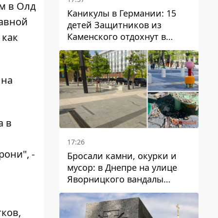
м в Олд
Каникулы в Германии: 15
тавной
детей Защитников из
Каменского отдохнут в
 как
Вуппертале
 на
а в
17:26
они", -
Бросали камни, окурки и
мусор: в Днепре на улице
Яворницкого вандалы
повредили питьевые
фонтаны
тков,