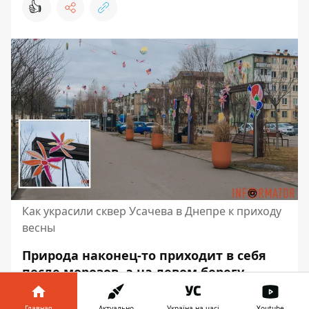
👍
Как украсили сквер Усачева в Днепре к приходу
весны
Природа наконец-то приходит в себя
после морозов, а на левом берегу
Днепра уже появились первые
весенние краски. В сквере имени
Главная
Актуально
Україна на часі
Youtube